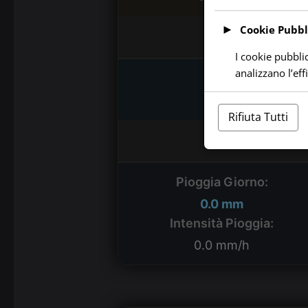
►
Cookie Pubbli
Estremi
I cookie pubblic
analizzano l’ef
Max:
—
Rifiuta Tutti
Tota
Pioggia Giorno:
0.0 mm
Intensità Pioggia:
0.0 mm/h