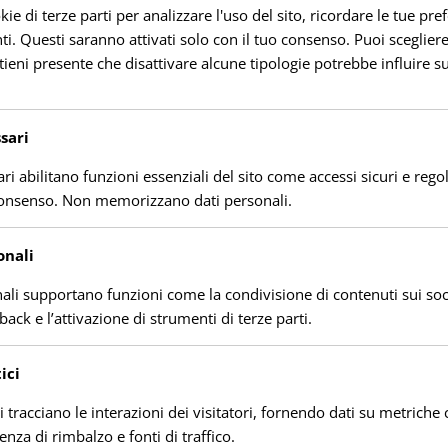
a San Michele (Rete Cedoc Sardegna)
 di terze parti per analizzare l'uso del sito, ricordare le tue pre
i. Questi saranno attivati solo con il tuo consenso. Puoi scegliere 
tieni presente che disattivare alcune tipologie potrebbe influire su
ve Iglesias 170 mslm
:52:24
)
sari
ri abilitano funzioni essenziali del sito come accessi sicuri e rego
Temp. Percepita:
consenso. Non memorizzano dati personali.
31.4 °C
onali
Pressione:
1001.3 hpa
nali supportano funzioni come la condivisione di contenuti sui soc
back e l’attivazione di strumenti di terze parti.
emi Vento
ici
Direzione:
ci tracciano le interazioni dei visitatori, fornendo dati su metric
uenza di rimbalzo e fonti di traffico.
W