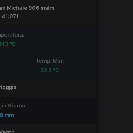
an Michele 906 mslm
7:41:07
)
peratura:
24.1 °C
Temp. Min:
22.2 °C
Pioggia
gia Giorno:
0 mm
Vento