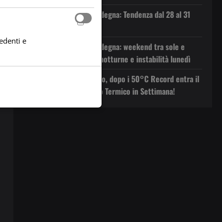
Previsioni Meteo Sardegna: Tendenza dal 28 al 31
Luglio 2026
edenti e
Previsioni Meteo Sardegna: weekend tra sole e
velature, poi piogge notturne e instabilità lunedì
Svolta meteo in Arrivo, dopo i 50°C Record entra il
Maestrale. Netto Calo Termico in Settimana!