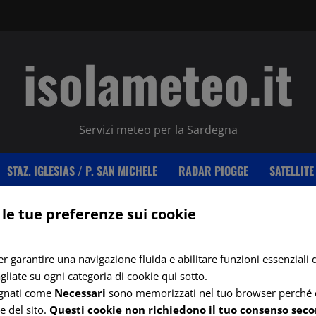
isolameteo.it
Servizi meteo per la Sardegna
STAZ. IGLESIAS / P. SAN MICHELE
RADAR PIOGGE
SATELLITE
 le tue preferenze sui cookie
r garantire una navigazione fluida e abilitare funzioni essenziali 
n Michele
gliate su ogni categoria di cookie qui sotto.
egnati come
Necessari
sono memorizzati nel tuo browser perché e
e del sito.
Questi cookie non richiedono il tuo consenso seco