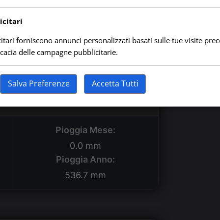
citari
 Temperatura
itari forniscono annunci personalizzati basati sulle tue visite prec
ficacia delle campagne pubblicitarie.
Min:
—
Salva Preferenze
Accetta Tutti
li Pioggia
Pioggia Mese:
0.0 mm
Pioggia Anno:
536.7 mm