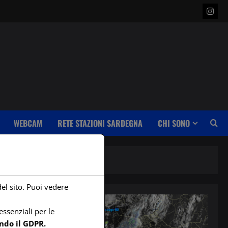
Insta
WEBCAM
RETE STAZIONI SARDEGNA
CHI SONO
del sito. Puoi vedere
ssenziali per le
ndo il GDPR.