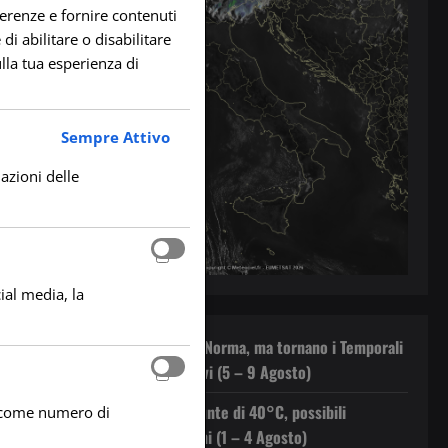
ferenze e fornire contenuti
di abilitare o disabilitare
lla tua esperienza di
Sempre Attivo
lazioni delle
ial media, la
Il Caldo rientra nella Norma, ma tornano i Temporali
Pomeridiani sui Rilievi (5 – 9 Agosto)
Caldo in Aumento: Punte di 40°C, possibili
he come numero di
Temporali Pomeridiani (1 – 4 Agosto)