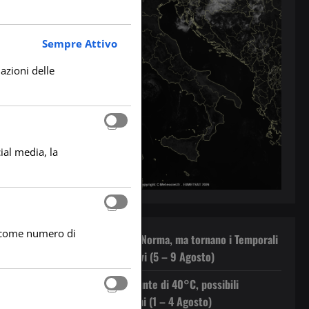
Sempre Attivo
lazioni delle
ial media, la
he come numero di
Il Caldo rientra nella Norma, ma tornano i Temporali
Pomeridiani sui Rilievi (5 – 9 Agosto)
Caldo in Aumento: Punte di 40°C, possibili
Temporali Pomeridiani (1 – 4 Agosto)