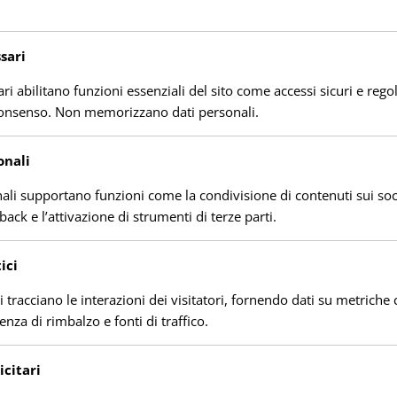
ti in Sardegna
sari
ri abilitano funzioni essenziali del sito come accessi sicuri e rego
consenso. Non memorizzano dati personali.
onali
nali supportano funzioni come la condivisione di contenuti sui soc
back e l’attivazione di strumenti di terze parti.
ici
ci tracciano le interazioni dei visitatori, fornendo dati su metric
uenza di rimbalzo e fonti di traffico.
citari