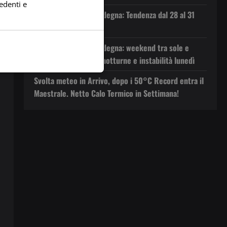
edenti e
Previsioni Meteo Sardegna: Tendenza dal 28 al 31
Luglio 2026
Previsioni Meteo Sardegna: weekend tra sole e
velature, poi piogge notturne e instabilità lunedì
Svolta meteo in Arrivo, dopo i 50°C Record entra il
Maestrale. Netto Calo Termico in Settimana!