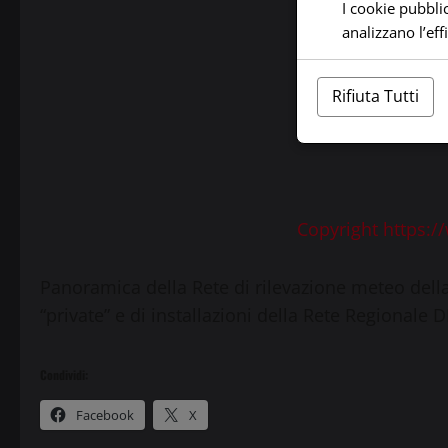
I cookie pubblic
analizzano l’ef
Rifiuta Tutti
Copyright https:/
Panoramica della Rete di rilevazione meteo dell
“private” e di installazioni della Rete Regionale 
Condividi:
Facebook
X