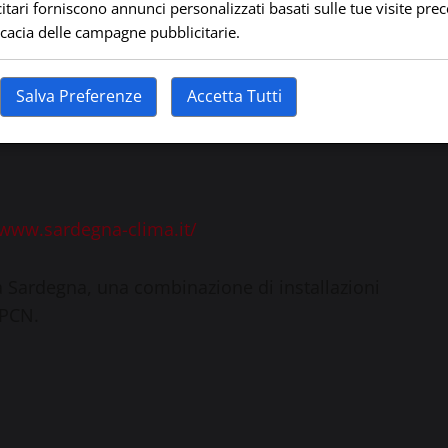
itari forniscono annunci personalizzati basati sulle tue visite prec
ficacia delle campagne pubblicitarie.
Salva Preferenze
Accetta Tutti
/www.sardegna-clima.it/
a Sardegna, una combinazione di installazioni
DPCN.