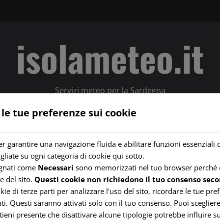
isolameteo.it
Servizi meteo per la Sardegna
 le tue preferenze sui cookie
STAZ. IGLESIAS / P. SAN MICHELE
RADAR PIOGGE
SATELLITE
r garantire una navigazione fluida e abilitare funzioni essenziali 
gliate su ogni categoria di cookie qui sotto.
egnati come
Necessari
sono memorizzati nel tuo browser perché e
e del sito.
Questi cookie non richiedono il tuo consenso seco
 di terze parti per analizzare l'uso del sito, ricordare le tue pre
i. Questi saranno attivati solo con il tuo consenso. Puoi scegliere 
tieni presente che disattivare alcune tipologie potrebbe influire su