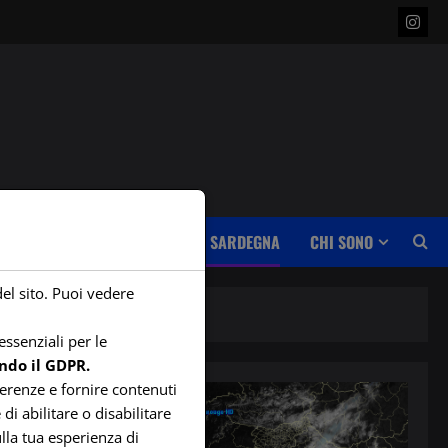
Insta
WEBCAM
RETE STAZIONI SARDEGNA
CHI SONO
del sito. Puoi vedere
ssenziali per le
ndo il GDPR.
ferenze e fornire contenuti
di abilitare o disabilitare
lla tua esperienza di