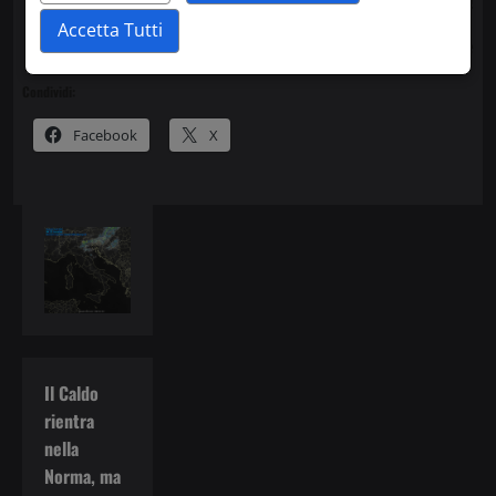
Buona Navigazione!
Accetta Tutti
Daniele
Condividi:
Facebook
X
Il Caldo
rientra
nella
Norma, ma