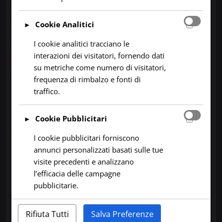
base per poter essere autonomi nel capire
l’evoluzione del tempo della propria zona.
Cookie Analitici
►
Questo sito dispone di una stazione
meteo
I cookie analitici tracciano le
interazioni dei visitatori, fornendo dati
online ad Iglesias
e di una non online
su metriche come numero di visitatori,
situata a San Benedetto.
frequenza di rimbalzo e fonti di
traffico.
Disponiamo anche dell’applicazione per
Smartphone
ANDROID
/
HUAWEI
, trovate il
Cookie Pubblicitari
►
link per il download qua sotto:
I cookie pubblicitari forniscono
annunci personalizzati basati sulle tue
visite precedenti e analizzano
l’efficacia delle campagne
pubblicitarie.
Rifiuta Tutti
Salva Preferenze