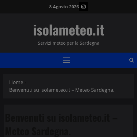
Vai
Instagram
8 Agosto 2026
al
contenuto
isolameteo.it
Servizi meteo per la Sardegna
Menu
principale
Home
Benvenuti su isolameteo.it – Meteo Sardegna.
Benvenuti su isolameteo.it –
Meteo Sardegna.