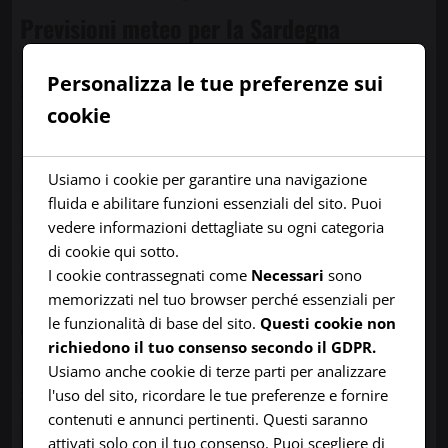
Previsioni meteo per la Sardegna
Personalizza le tue preferenze sui
Salve a tutti, mi chiamo Daniele, sono di
cookie
Iglesias, nel 2006 ho realizzato
isolameteo.it
con l’idea di fornire previsioni
Usiamo i cookie per garantire una navigazione
meteo “umane” che tengono conto delle
fluida e abilitare funzioni essenziali del sito. Puoi
reali caratteristiche meteo delle varie zone.
vedere informazioni dettagliate su ogni categoria
di cookie qui sotto.
Inizialmente mi sono concentrato sul Sulcis-
I cookie contrassegnati come
Necessari
sono
Iglesiente ma negli anni successivi ho
memorizzati nel tuo browser perché essenziali per
le funzionalità di base del sito.
Questi cookie non
cercato di espandere il raggio d’azione delle
richiedono il tuo consenso secondo il GDPR.
previsioni, ottenendo via via risultati
Usiamo anche cookie di terze parti per analizzare
sempre più soddisfacenti in termine di
l'uso del sito, ricordare le tue preferenze e fornire
contenuti e annunci pertinenti. Questi saranno
previsioni corrette e particolarmente
attivati solo con il tuo consenso. Puoi scegliere di