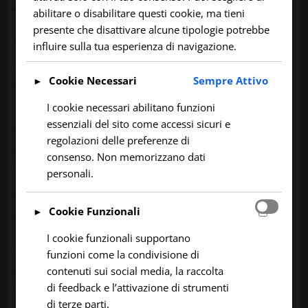
aderenti alla realtà.
abilitare o disabilitare questi cookie, ma tieni
presente che disattivare alcune tipologie potrebbe
Questo portale fornisce previsioni accurate
influire sulla tua esperienza di navigazione.
per tutto il territorio sardo, NON
AUTOMATIZZATE, ma frutto di analisi
Cookie Necessari
Sempre Attivo
►
umana e quindi di fatto ben più precise
I cookie necessari abilitano funzioni
essenziali del sito come accessi sicuri e
delle previsioni che usano un solo modello
regolazioni delle preferenze di
come base dati, il tutto cercando di restare
consenso. Non memorizzano dati
sempre fedeli allo spirito di semplicità e
personali.
chiarezza che contraddistingue l’idea di
Cookie Funzionali
questo sito.
►
I cookie funzionali supportano
Scrivo anche articoli per analizzare più nel
funzioni come la condivisione di
dettaglio possibili eventi meteo o per
contenuti sui social media, la raccolta
di feedback e l’attivazione di strumenti
fornire delle conoscenze meteorologiche
di terze parti.