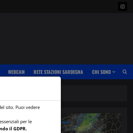
Insta
WEBCAM
RETE STAZIONI SARDEGNA
CHI SONO
del sito. Puoi vedere
ssenziali per le
ndo il GDPR.