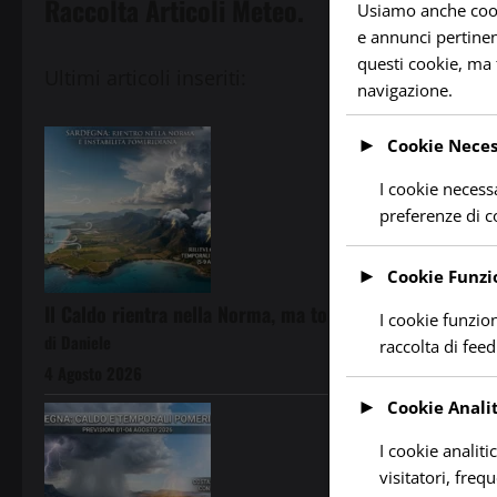
Raccolta Articoli Meteo.
Usiamo anche cookie
e annunci pertinent
questi cookie, ma 
Ultimi articoli inseriti:
navigazione.
►
Cookie Neces
I cookie necessa
preferenze di 
►
Cookie Funzi
Il Caldo rientra nella Norma, ma tornano i Temporali Po
I cookie funzio
di Daniele
raccolta di feed
4 Agosto 2026
►
Cookie Analit
I cookie analiti
visitatori, freq