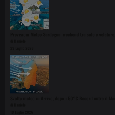
Previsioni Meteo Sardegna: weekend tra sole e velature,
di Daniele
23 Luglio 2026
Svolta meteo in Arrivo, dopo i 50°C Record entra il Ma
di Daniele
19 Luglio 2026