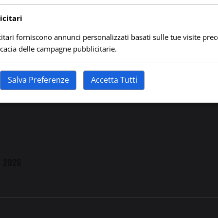
citari
itari forniscono annunci personalizzati basati sulle tue visite prec
Pomeridiani (1 – 4 Agosto)
ficacia delle campagne pubblicitarie.
Salva Preferenze
Accetta Tutti
o 2026