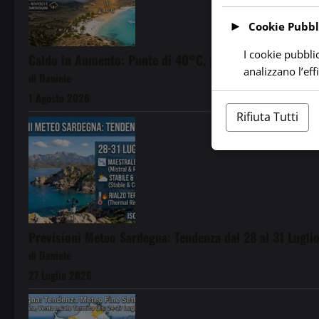
►
Cookie Pubbli
I cookie pubblic
Caldo in Aumento: Punte di 40°C, possibili Temporali 
analizzano l’ef
di Daniele
1 Agosto 2026
Rifiuta Tutti
Previsioni Meteo Sardegna: Tendenza dal 28 al 31 Lugli
di Daniele
27 Luglio 2026