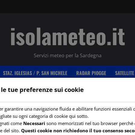
isolameteo.it
Servizi meteo per la Sardegna
STAZ. IGLESIAS / P. SAN MICHELE
RADAR PIOGGE
SATELLITE
 le tue preferenze sui cookie
r garantire una navigazione fluida e abilitare funzioni essenziali 
gliate su ogni categoria di cookie qui sotto.
egnati come
Necessari
sono memorizzati nel tuo browser perché e
e del sito.
Questi cookie non richiedono il tuo consenso seco