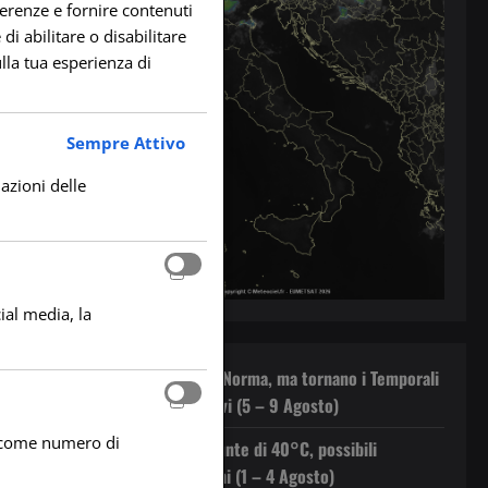
ferenze e fornire contenuti
di abilitare o disabilitare
lla tua esperienza di
Sempre Attivo
lazioni delle
ial media, la
Il Caldo rientra nella Norma, ma tornano i Temporali
Pomeridiani sui Rilievi (5 – 9 Agosto)
he come numero di
Caldo in Aumento: Punte di 40°C, possibili
Temporali Pomeridiani (1 – 4 Agosto)