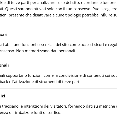
 di terze parti per analizzare l'uso del sito, ricordare le tue pre
i. Questi saranno attivati solo con il tuo consenso. Puoi scegliere 
tieni presente che disattivare alcune tipologie potrebbe influire su
sari
ri abilitano funzioni essenziali del sito come accessi sicuri e rego
consenso. Non memorizzano dati personali.
onali
meridiani sui Rilievi (5 – 9 Agosto)
nali supportano funzioni come la condivisione di contenuti sui soc
back e l’attivazione di strumenti di terze parti.
ici
ci tracciano le interazioni dei visitatori, fornendo dati su metric
uenza di rimbalzo e fonti di traffico.