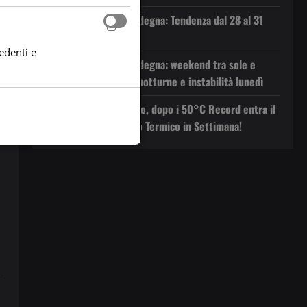
Previsioni Meteo Sardegna: Tendenza dal 28 al 31
Luglio 2026
edenti e
Previsioni Meteo Sardegna: weekend tra sole e
velature, poi piogge notturne e instabilità lunedì
Svolta meteo in Arrivo, dopo i 50°C Record entra il
Maestrale. Netto Calo Termico in Settimana!