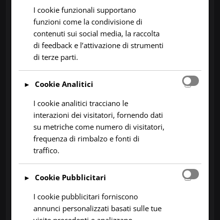
I cookie funzionali supportano
particolare
Gallura, Baronia e Ogliastra
,
funzioni come la condivisione di
intensificandosi nel corso della notte.
contenuti sui social media, la raccolta
di feedback e l’attivazione di strumenti
Lunedì 19 Gennaio: La Fase Acuta
di terze parti.
Sarà la giornata più difficile. Il gradiente barico
Cookie Analitici
►
stretto trasformerà la ventilazione in burrasca.
I cookie analitici tracciano le
interazioni dei visitatori, fornendo dati
Vento Tempestoso:
Raffiche violente di
su metriche come numero di visitatori,
Scirocco spazzeranno la fascia orientale e il
frequenza di rimbalzo e fonti di
sud dell’isola. Attese punte superiori ai
1
2
0
traffico.
km/h
su
Capo Carbonara, Capo Bellavista
e
anche a
140 km/h
sulle creste del
Cookie Pubblicitari
Gennargentu
.
►
Mareggiate:
Il mare, molto agitato o grosso,
I cookie pubblicitari forniscono
provocherà violente mareggiate su tutto il
annunci personalizzati basati sulle tue
visite precedenti e analizzano