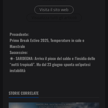
Visita il sito web
Visualizza tutti gli articoli
N
Precedente:
Primo Break Estivo 2025, Temperature in calo e
a
Maestrale
Successivo:
v
☀️- SARDEGNA: Arriva il picco del caldo e l’insidia delle
i
“notti tropicali”. Ma dal 23 giugno spunta un’ipotesi
instabilità
g
a
STORIE CORRELATE
z
i