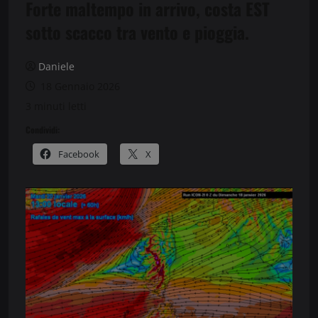
Forte maltempo in arrivo, costa EST
sotto scacco tra vento e pioggia.
Daniele
18 Gennaio 2026
3 minuti letti
Condividi:
Facebook
X