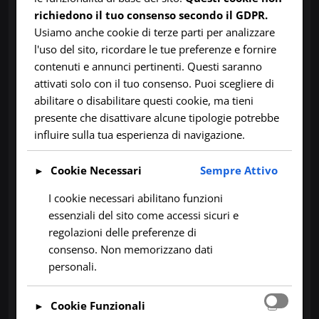
richiedono il tuo consenso secondo il GDPR.
orientale dell’isola a fenomeni severi e
Usiamo anche cookie di terze parti per analizzare
persistenti.
l'uso del sito, ricordare le tue preferenze e fornire
contenuti e annunci pertinenti. Questi saranno
attivati solo con il tuo consenso. Puoi scegliere di
Cronoprogramma dell’Evento
abilitare o disabilitare questi cookie, ma tieni
presente che disattivare alcune tipologie potrebbe
influire sulla tua esperienza di navigazione.
Domenica Sera (18 Gennaio): Primi Segnali
Cookie Necessari
Sempre Attivo
►
Il tempo sulla Sardegna inizierà a peggiorare
rapidamente dalla serata di domenica.
I cookie necessari abilitano funzioni
essenziali del sito come accessi sicuri e
regolazioni delle preferenze di
Vento:
La ventilazione orientale rinforzerà
consenso. Non memorizzano dati
sensibilmente su tutto il Tirreno e il Canale di
personali.
Sardegna.
Piogge:
Le prime precipitazioni
Cookie Funzionali
►
raggiungeranno la costa orientale, in