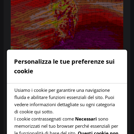
Personalizza le tue preferenze sui
Analisi Previsionale Sardegna: Forte
cookie
Ondata di Maltempo da Sud-Est
Usiamo i cookie per garantire una navigazione
Si delinea un quadro meteorologico critico per
fluida e abilitare funzioni essenziali del sito. Puoi
la Sardegna. Una profonda circolazione
vedere informazioni dettagliate su ogni categoria
depressionaria attiverà un intenso richiamo di
di cookie qui sotto.
correnti umide e tempestose dai quadranti
I cookie contrassegnati come
Necessari
sono
orientali (
Levante e Scirocco
). Questa
memorizzati nel tuo browser perché essenziali per
configurazione esporrà l’intero versante
le funzionalità di base del sito.
Questi cookie non