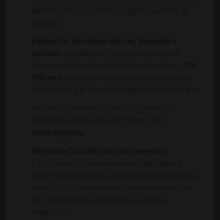
dell’aria) che scaricherà ingenti quantità di
pioggia.
Ogliastra, Sarrabus-Gerrei, Baronia e
Gallura
potrebbero registrare accumuli
pluviometrici molto elevati (anche oltre i
1
3
0-
1
8
0 mm
totali), con elevato rischio di piene
improvvise per i bacini idrografici rivolti a est.
Accumuli complessivi dei 2/3 giorni di
maltempo nell’ordine di 350mm nel
Gennargentu
.
Versante Occidentale (Sottovento):
L’Oristanese, il Sassarese occidentale e il
Sulcis si troveranno parzialmente riparati dai
monti. Qui il tempo sarà molto ventoso, ma
con piogge decisamente più scarse e
irregolari.