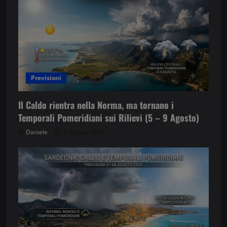
o
n
e
a
Previsioni
r
Il Caldo rientra nella Norma, ma tornano i
Temporali Pomeridiani sui Rilievi (5 – 9 Agosto)
t
Daniele
4 Agosto 2026
i
c
o
l