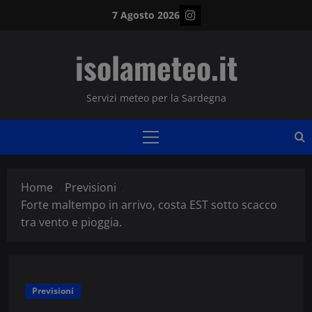
Vai
Instagram
7 Agosto 2026
al
contenuto
isolameteo.it
Servizi meteo per la Sardegna
Menu
principale
Home
Previsioni
Forte maltempo in arrivo, costa EST sotto scacco
tra vento e pioggia.
Previsioni