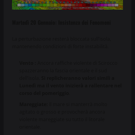
Martedì 20 Gennaio: Insistenza dei Fenomeni
La perturbazione resterà bloccata sull’isola,
mantenendo condizioni di forte instabilità.
Vento :
Ancora raffiche violente di Scirocco
spazzeranno la fascia orientale e il sud
dell’isola.
Si replicheranno valori simili a
Lunedì ma il vento inizierà a rallentare nel
corso del pomeriggio
.
Mareggiate:
Il mare si manterrà molto
agitato o grosso e provocherà ancora
violente mareggiate su tutto il litorale
orientale.