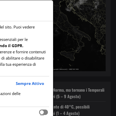
del sito. Puoi vedere
ssenziali per le
ndo il GDPR.
ferenze e fornire contenuti
di abilitare o disabilitare
lla tua esperienza di
Sempre Attivo
Il Caldo rientra nella Norma, ma tornano i Temporali
lazioni delle
Pomeridiani sui Rilievi (5 – 9 Agosto)
Caldo in Aumento: Punte di 40°C, possibili
Temporali Pomeridiani (1 – 4 Agosto)