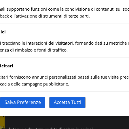
(dal
27/28
nali supportano funzioni come la condivisione di contenuti sui soc
Agosto)
back e l’attivazione di strumenti di terze parti.
Ancora caldo, ma nella norma.
Daniele
28 Luglio 2023
ici
Salve a tutti, prima settimana di Agosto
ci tracciano le interazioni dei visitatori, fornendo dati su metric
caratterizzata da tempo stabile e caldo, un caldo
uenza di rimbalzo e fonti di traffico.
però normale...
Leggi
citari
Leggi tutto
di
più
itari forniscono annunci personalizzati basati sulle tue visite prec
su
Ancora
ficacia delle campagne pubblicitarie.
caldo,
ma
nella
norma.
Salva Preferenze
Accetta Tutti