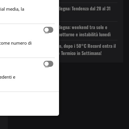
Previsioni Meteo Sardegna: Tendenza dal 28 al 31
ial media, la
Luglio 2026
Previsioni Meteo Sardegna: weekend tra sole e
velature, poi piogge notturne e instabilità lunedì
he come numero di
Svolta meteo in Arrivo, dopo i 50°C Record entra il
Maestrale. Netto Calo Termico in Settimana!
edenti e