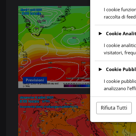
I cookie funzio
raccolta di feed
►
Cookie Analit
I cookie analiti
visitatori, freq
►
Cookie Pubbli
Previsioni
I cookie pubblic
analizzano l’ef
Rifiuta Tutti