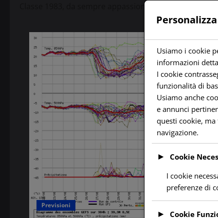
Classe 1983, da sempre appassionato di meteorologia, 
Personalizza
Usiamo i cookie pe
informazioni detta
I cookie contrass
funzionalità di bas
Usiamo anche cookie
e annunci pertinent
questi cookie, ma 
navigazione.
►
Cookie Neces
I cookie necessa
preferenze di 
Previsioni
►
Cookie Funzi