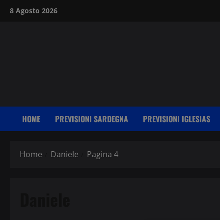
Vai
8 Agosto 2026
al
contenuto
HOME
PREVISIONI SARDEGNA
PREVISIONI IGLESIAS
Home
Daniele
Pagina 4
Daniele