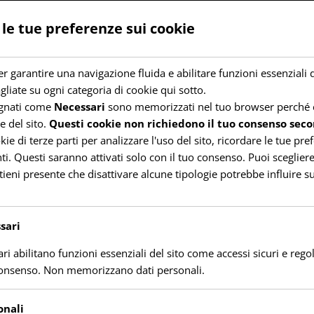
fondatore nel 2008 del sito isolameteo.it
 le tue preferenze sui cookie
r garantire una navigazione fluida e abilitare funzioni essenziali 
gliate su ogni categoria di cookie qui sotto.
egnati come
Necessari
sono memorizzati nel tuo browser perché e
e del sito.
Questi cookie non richiedono il tuo consenso seco
Verso la prima vera rottura estiva! (dal 27/28 Agosto)
 di terze parti per analizzare l'uso del sito, ricordare le tue pre
Daniele
22 Agosto 2023
i. Questi saranno attivati solo con il tuo consenso. Puoi scegliere 
tieni presente che disattivare alcune tipologie potrebbe influire su
Salve a tutti, già da un po di giorni si vede la
possibilità, sempre più concreta di...
Leggi
Leggi tutto
sari
di
più
su
ri abilitano funzioni essenziali del sito come accessi sicuri e rego
Verso
consenso. Non memorizzano dati personali.
la
prima
vera
rottura
onali
estiva!