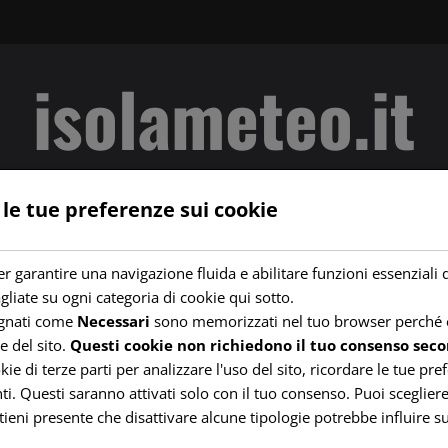
isolameteo.it
Servizi meteo per la Sardegna
 le tue preferenze sui cookie
STAZ. IGLESIAS / P. SAN MICHELE
RADAR PIOGGE
SATELLITE
r garantire una navigazione fluida e abilitare funzioni essenziali 
gliate su ogni categoria di cookie qui sotto.
egnati come
Necessari
sono memorizzati nel tuo browser perché e
e del sito.
Questi cookie non richiedono il tuo consenso seco
 di terze parti per analizzare l'uso del sito, ricordare le tue pre
i. Questi saranno attivati solo con il tuo consenso. Puoi scegliere 
tieni presente che disattivare alcune tipologie potrebbe influire su