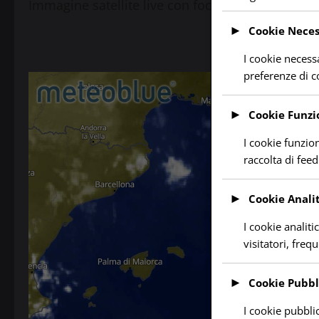
Immagine satellite live con focus sulla Sardegna 
►
Cookie Neces
I cookie necessa
preferenze di 
►
Cookie Funzi
I cookie funzio
raccolta di feed
►
Cookie Analit
I cookie analiti
visitatori, freq
►
Cookie Pubbli
I cookie pubblic