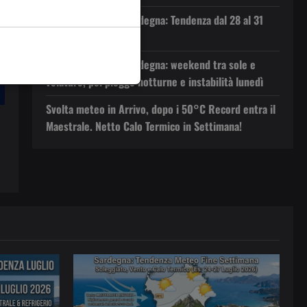
Previsioni Meteo Sardegna: Tendenza dal 28 al 31
Luglio 2026
Previsioni Meteo Sardegna: weekend tra sole e
velature, poi piogge notturne e instabilità lunedì
Svolta meteo in Arrivo, dopo i 50°C Record entra il
Maestrale. Netto Calo Termico in Settimana!