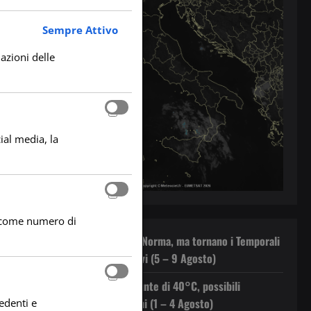
Sempre Attivo
lazioni delle
ial media, la
he come numero di
Il Caldo rientra nella Norma, ma tornano i Temporali
Pomeridiani sui Rilievi (5 – 9 Agosto)
Caldo in Aumento: Punte di 40°C, possibili
Temporali Pomeridiani (1 – 4 Agosto)
edenti e