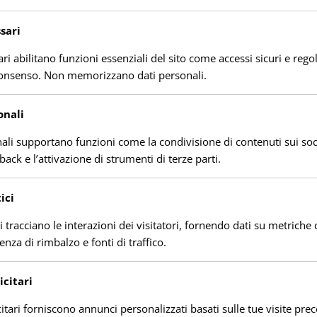
più storico delle precedenti 2 ore.
sari
ri abilitano funzioni essenziali del sito come accessi sicuri e rego
consenso. Non memorizzano dati personali.
onali
nali supportano funzioni come la condivisione di contenuti sui soc
back e l’attivazione di strumenti di terze parti.
ici
ci tracciano le interazioni dei visitatori, fornendo dati su metric
uenza di rimbalzo e fonti di traffico.
citari
itari forniscono annunci personalizzati basati sulle tue visite prec