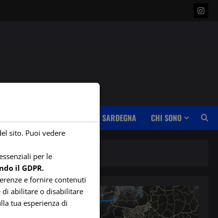
Insta
WEBCAM
RETE STAZIONI SARDEGNA
CHI SONO
del sito. Puoi vedere
ssenziali per le
ndo il GDPR.
ferenze e fornire contenuti
di abilitare o disabilitare
lla tua esperienza di